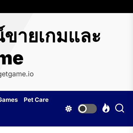
น์ขายเกมและ
ame
getgame.io
 Games
Pet Care