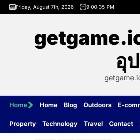
Skip
Friday, August 7th, 2026
9:00:35 PM
to
the
content
getgame.io
อุ
getgame.i
Home
Home
Blog
Outdoors
E-com
Property
Technology
Travel
Contact